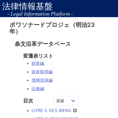
法律情報基盤
- Legal Information Platform -
ボワソナードプロジェ（明治23
年）
条文沿革データベース
変遷表リスト
財産編
財産取得編
債権担保編
証拠編
目次
LIVRE II. DES BIENS.