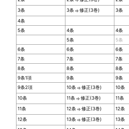
⇒
3条
3条
修正(3巻)
3条
⇒
4条
5条
4条
4条
5条
5条
6条
6条
6条
7条
7条
7条
8条
8条
8条
9条1項
9条
9条
9条2項
10条
修正(3巻)
10条
⇒
10条
11条
修正(3巻)
11条
⇒
11条
12条
修正(3巻)
12条
⇒
12条
13条
修正(3巻)
13条
⇒