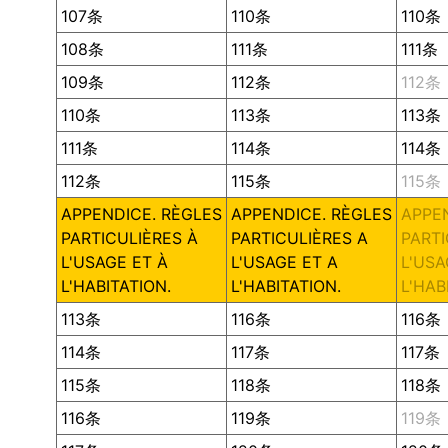
107条
110条
110条
108条
111条
111条
109条
112条
112条
110条
113条
113条
111条
114条
114条
112条
115条
115条
APPENDICE. RÈGLES
APPENDICE. RÈGLES
APPE
PARTICULIÈRES À
PARTICULIÈRES A
PARTI
L'USAGE ET À
L'USAGE ET A
L'USA
L'HABITATION.
L'HABITATION.
L'HAB
113条
116条
116条
114条
117条
117条
115条
118条
118条
116条
119条
119条