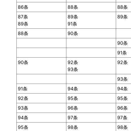
86条
88条
88条
87条
89条
89条
89条
91条
88条
90条
90条
91条
90条
92条
92条
93条
93条
91条
94条
94条
92条
95条
95条
93条
96条
96条
94条
97条
97条
95条
98条
98条