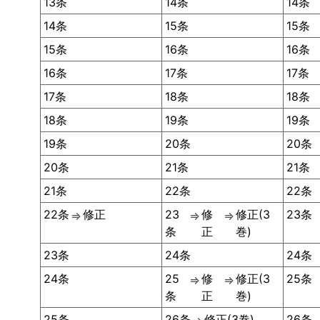
13条
14条
14条
14条
15条
15条
15条
16条
16条
16条
17条
17条
17条
18条
18条
18条
19条
19条
19条
20条
20条
20条
21条
21条
21条
22条
22条
22条
修正
23
修
修正(3
23条
⇒
⇒
⇒
条
正
巻)
23条
24条
24条
24条
25
修
修正(3
25条
⇒
⇒
条
正
巻)
25条
26条
修正(3巻)
26条