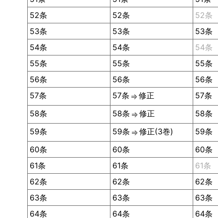
52条
52条
52条
53条
53条
53条
54条
54条
54条
55条
55条
55条
56条
56条
56条
57条
57条
修正
57条
⇒
58条
58条
修正
58条
⇒
59条
59条
修正(3巻)
59条
⇒
60条
60条
60条
61条
61条
61条
62条
62条
62条
63条
63条
63条
64条
64条
64条