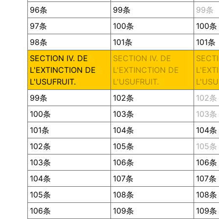
96条
99条
99条
97条
100条
100条
98条
101条
101条
SECTION IV. DE
SECTION IV. DE
SECTI
L'EXTINCTION DE
L'EXTINCTION DE
L'EXT
L'USUFRUIT.
L'USUFRUIT.
L'USU
99条
102条
102条
100条
103条
103条
101条
104条
104条
102条
105条
105条
103条
106条
106条
104条
107条
107条
105条
108条
108条
106条
109条
109条