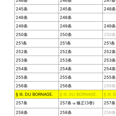
246条
246条
247条
245条
245条
248条
248条
248条
249条
249条
249条
250条
250条
250条
251条
251条
251条
252条
252条
252条
253条
253条
253条
254条
254条
254条
255条
255条
255条
256条
256条
256条
§ III. DU BORNAGE.
§ III. DU BORNAGE.
§ III
257条
257条
修正(3巻)
257条
⇒
258条
258条
258条