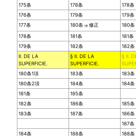
175条
178条
178条
176条
179条
179条
177条
180条
修正
180条
⇒
178条
181条
181条
179条
182条
182条
II. DE LA
§ II. DE LA
§ II. 
SUPERFICIE.
SUPERFICIE.
SUPER
180条1項
183条
183条
180条2項
184条
184条
181条
185条
182条
186条
185条
183条
187条
186条
187条
184条
188条
188条