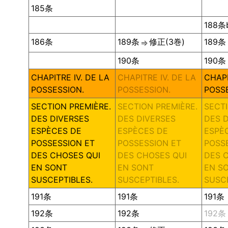
185条
188条b
186条
189条
修正(3巻)
189条
⇒
190条
190条
CHAPITRE IV. DE LA
CHAPITRE IV. DE LA
CHAPI
POSSESSION.
POSSESSION.
POSSE
SECTION PREMIÈRE.
SECTION PREMIÈRE.
SECTI
DES DIVERSES
DES DIVERSES
DES 
ESPÈCES DE
ESPÈCES DE
ESPÈ
POSSESSION ET
POSSESSION ET
POSS
DES CHOSES QUI
DES CHOSES QUI
DES 
EN SONT
EN SONT
EN S
SUSCEPTIBLES.
SUSCEPTIBLES.
SUSCE
191条
191条
191条
192条
192条
192条