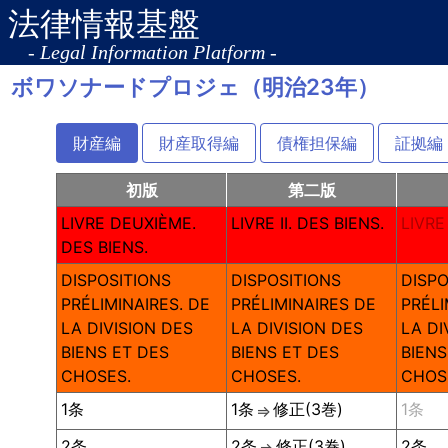
法律情報基盤
- Legal Information Platform -
ボワソナードプロジェ（明治23年）
財産編
財産取得編
債権担保編
証拠編
初版
第二版
LIVRE DEUXIÈME.
LIVRE II. DES BIENS.
LIVRE 
DES BIENS.
DISPOSITIONS
DISPOSITIONS
DISPO
PRÉLIMINAIRES. DE
PRÉLIMINAIRES DE
PRÉLI
LA DIVISION DES
LA DIVISION DES
LA DI
BIENS ET DES
BIENS ET DES
BIENS
CHOSES.
CHOSES.
CHOS
1条
1条
修正(3巻)
1条
⇒
2条
2条
修正(3巻)
2条