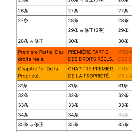
⇒
26条
27条
27条
27条
28条
28条
29条
修正(3巻)
29条
⇒
28条
修正
30条
30条
⇒
Première Partie. Des
PREMIÈRE PARTIE.
PREMI
droits réels.
DES DROITS RÉELS.
DES D
Chapitre 1er De la
CHAPITRE PREMIER.
CHAPI
Propriété.
DE LA PROPRIÉTÉ.
DE LA
31条
31条
31条
32条
32条
32条
33条
33条
33条
34条
34条
34条
35条
修正
35条
35条
⇒