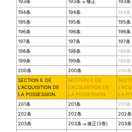
193条
193条
修正
193条
⇒
194条
194条
194条
195条
195条
195条
196条
196条
196条
197条
197条
197条
198条
198条
198条
199条
199条
199条
200条
200条
200条
SECTION II. DE
SECTION II. DE
SECTI
L'ACQUISITION DE
L'ACQUISITION DE
L'ACQ
LA POSSESSION.
LA POSSESSION.
LA PO
201条
201条
201条
202条
202条
202条
203条
203条
修正(3巻)
203条
⇒