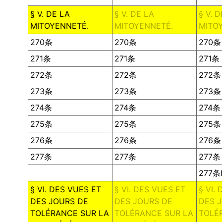
§ V. DE LA
§ V. DE LA
§ V. 
MITOYENNETÉ.
MITOYENNETÉ.
MITO
270条
270条
270条
271条
271条
271条
272条
272条
272条
273条
273条
273条
274条
274条
274条
275条
275条
275条
276条
276条
276条
277条
277条
277条
277条
§ VI. DES VUES ET
§ VI. DES VUES ET
§ VI.
DES JOURS DE
DES JOURS DE
DES 
TOLÉRANCE SUR LA
TOLÉRANCE SUR LA
TOLÉ