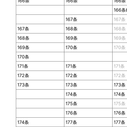
166条
166条
166条
166条b
167条
167条
167条
168条
168条
168条
169条
169条
169条
170条
170条
170条
171条
171条
171条
172条
172条
172条
173条
173条
173条
174条
174条
175条
175条
176条
176条
174条
177条
177条