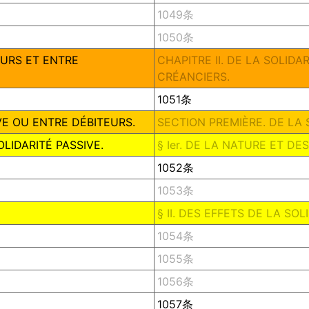
1049条
1050条
EURS ET ENTRE
CHAPITRE II. DE LA SOLID
CRÉANCIERS.
1051条
VE OU ENTRE DÉBITEURS.
SECTION PREMIÈRE. DE LA 
OLIDARITÉ PASSIVE.
§ Ier. DE LA NATURE ET DE
1052条
1053条
§ II. DES EFFETS DE LA SOL
1054条
1055条
1056条
1057条