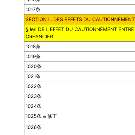
1017条
SECTION II. DES EFFETS DU CAUTIONNEMENT
§ Ier. DE L'EFFET DU CAUTIONNEMENT ENTRE
CRÉANCIER.
1018条
1019条
1020条
1021条
1022条
1023条
1024条
1025条
修正
⇒
1026条