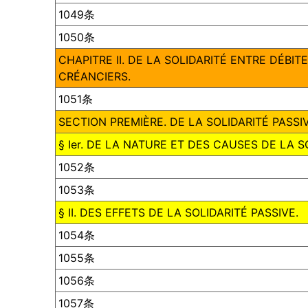
1049条
1050条
CHAPITRE II. DE LA SOLIDARITÉ ENTRE DÉBIT
CRÉANCIERS.
1051条
SECTION PREMIÈRE. DE LA SOLIDARITÉ PASSI
§ Ier. DE LA NATURE ET DES CAUSES DE LA S
1052条
1053条
§ II. DES EFFETS DE LA SOLIDARITÉ PASSIVE.
1054条
1055条
1056条
1057条