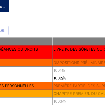
m -
拠編
CRÉANCES OU DROITS
LIVRE IV. DES SÛRETÉS OU
DISPOSITIONS PRÉLIMINAIRE
1001条
1002条
IES PERSONNELLES.
PREMIÈRE PARTIE. DES SÛ
CHAPITRE PREMIER. DU CA
1003条