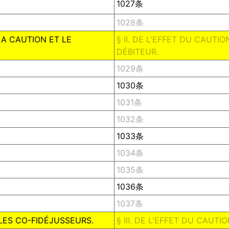
1027条
1028条
LA CAUTION ET LE
§ II. DE L'EFFET DU CAUT
DÉBITEUR.
1029条
1030条
1031条
1032条
1033条
1034条
1035条
1036条
1037条
 LES CO-FIDÉJUSSEURS.
§ III. DE L'EFFET DU CAU