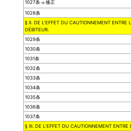
1027条
修正
⇒
1028条
§ II. DE L'EFFET DU CAUTIONNEMENT ENTRE 
DÉBITEUR.
1029条
1030条
1031条
1032条
1033条
1034条
1035条
1036条
1037条
§ III. DE L'EFFET DU CAUTIONNEMENT ENTRE