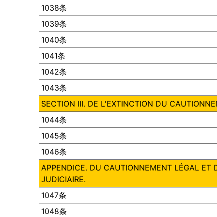
1038条
1039条
1040条
1041条
1042条
1043条
SECTION III. DE L'EXTINCTION DU CAUTIONN
1044条
1045条
1046条
APPENDICE. DU CAUTIONNEMENT LÉGAL ET
JUDICIAIRE.
1047条
1048条