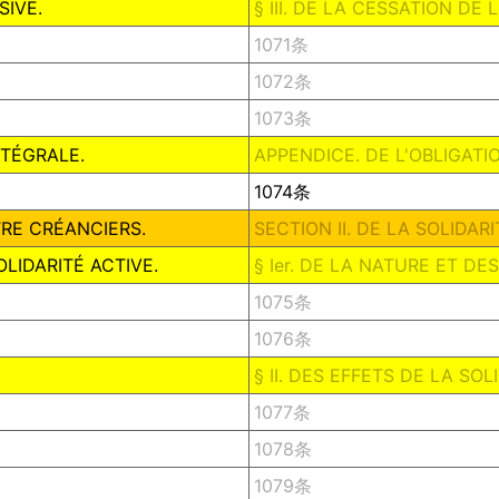
SIVE.
§ III. DE LA CESSATION DE 
1071条
1072条
1073条
NTÉGRALE.
APPENDICE. DE L'OBLIGATI
1074条
TRE CRÉANCIERS.
SECTION II. DE LA SOLIDA
OLIDARITÉ ACTIVE.
§ Ier. DE LA NATURE ET DE
1075条
1076条
§ II. DES EFFETS DE LA SOL
1077条
1078条
1079条