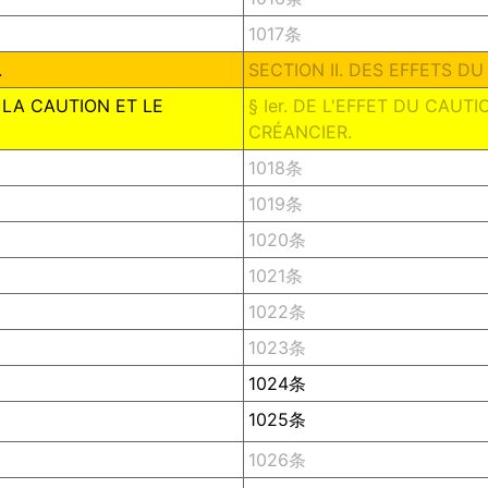
1017条
.
SECTION II. DES EFFETS D
 LA CAUTION ET LE
§ Ier. DE L'EFFET DU CAU
CRÉANCIER.
1018条
1019条
1020条
1021条
1022条
1023条
1024条
1025条
1026条