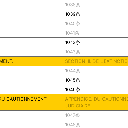
1038条
1039条
1040条
1041条
1042条
1043条
EMENT.
SECTION III. DE L'EXTINC
1044条
1045条
1046条
 DU CAUTIONNEMENT
APPENDICE. DU CAUTIONN
JUDICIAIRE.
1047条
1048条