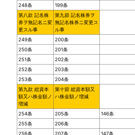
248条
199条
第八款 記名株
第九節 記名株券ヲ
券ヲ無記名ニ変
無記名株券ニ変更ス
更スル事
ル事
249条
200条
250条
201条
251条
202条
252条
203条
253条
204条
第九款 総資本
第十節 総資本額又
額又ハ株金額ノ
ハ株金額ノ増減
増減
254条
205条
146条
255条
206条
256条
207条
147条