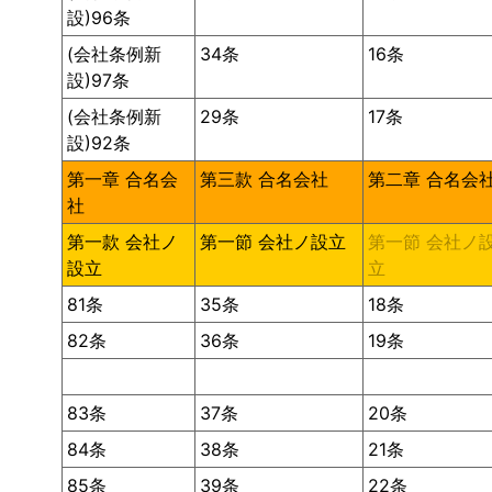
設)96条
(会社条例新
34条
16条
設)97条
(会社条例新
29条
17条
設)92条
第一章 合名会
第三款 合名会社
第二章 合名会
社
第一款 会社ノ
第一節 会社ノ設立
第一節 会社ノ
設立
立
81条
35条
18条
82条
36条
19条
83条
37条
20条
84条
38条
21条
85条
39条
22条