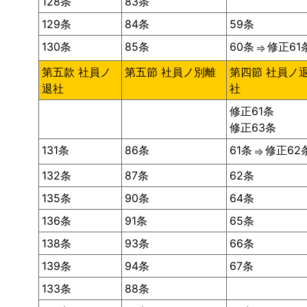
128条
83条
129条
84条
59条
130条
85条
60条
修正61
⇒
第五款 社員ノ
第五節 社員ノ別離
第四節 社員ノ
退社
社
修正61条
修正63条
131条
86条
61条
修正62
⇒
132条
87条
62条
135条
90条
64条
136条
91条
65条
138条
93条
66条
139条
94条
67条
133条
88条