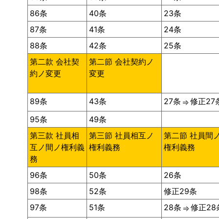
86条
40条
23条
87条
41条
24条
88条
42条
25条
第二款 会社契
第二節 会社契約ノ
約ノ変更
変更
89条
43条
27条
修正27
⇒
95条
49条
第三款 社員相
第三節 社員相互ノ
第二節 社員間
互ノ間ノ権利義
権利義務
権利義務
務
96条
50条
26条
98条
52条
修正29条
97条
51条
28条
修正28
⇒