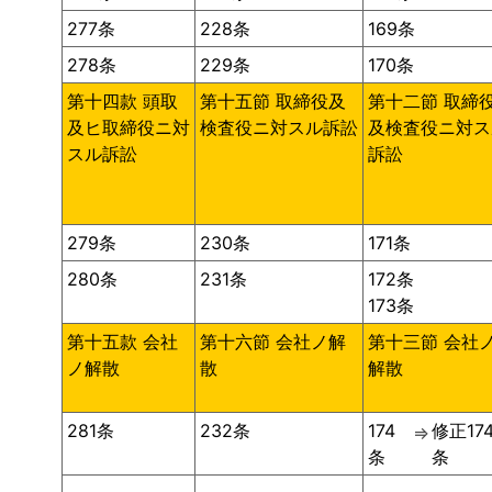
277条
228条
169条
278条
229条
170条
第十四款 頭取
第十五節 取締役及
第十二節 取締
及ヒ取締役ニ対
検査役ニ対スル訴訟
及検査役ニ対ス
スル訴訟
訴訟
279条
230条
171条
280条
231条
172条
173条
第十五款 会社
第十六節 会社ノ解
第十三節 会社
ノ解散
散
解散
281条
232条
174
修正17
⇒
条
条