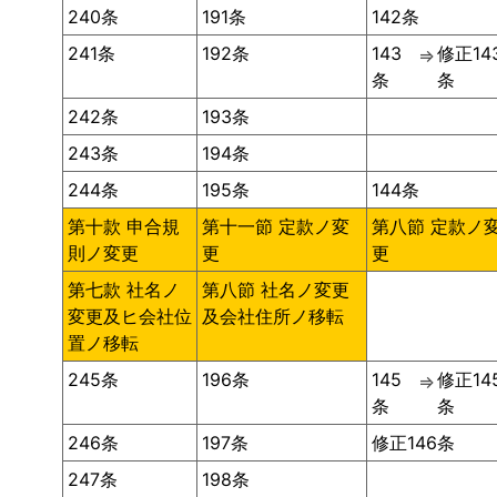
240条
191条
142条
241条
192条
143
修正14
⇒
条
条
242条
193条
243条
194条
244条
195条
144条
第十款 申合規
第十一節 定款ノ変
第八節 定款ノ
則ノ変更
更
更
第七款 社名ノ
第八節 社名ノ変更
変更及ヒ会社位
及会社住所ノ移転
置ノ移転
245条
196条
145
修正14
⇒
条
条
246条
197条
修正146条
247条
198条