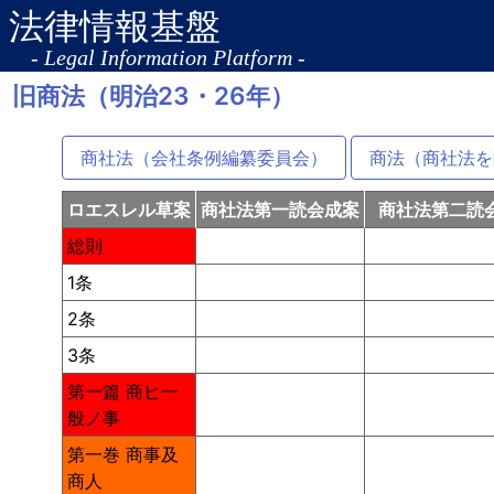
法律情報基盤
- Legal Information Platform -
旧商法（明治23・26年）
商社法（会社条例編纂委員会）
商法（商社法を
ロエスレル草案
商社法第一読会成案
商社法第二読
総則
1条
2条
3条
第一篇 商ヒ一
般ノ事
第一巻 商事及
商人