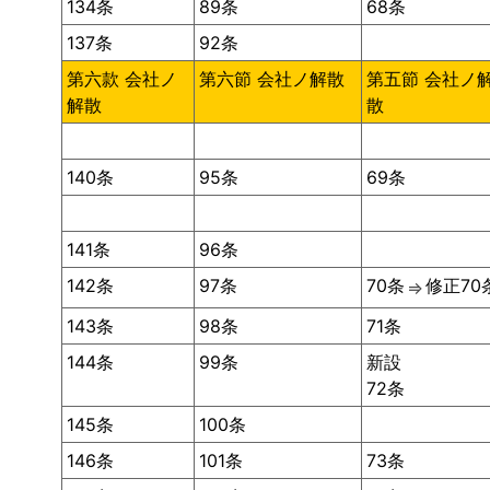
134条
89条
68条
137条
92条
第六款 会社ノ
第六節 会社ノ解散
第五節 会社ノ
解散
散
140条
95条
69条
141条
96条
142条
97条
70条
修正70
⇒
143条
98条
71条
144条
99条
新設
72条
145条
100条
146条
101条
73条