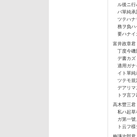
ル後ニ行
バ單純承
ツテハナ
務ヲ負ハ
要ハナイ
富井政章君
丁度今磯
デ書カズ
適用ガナ
イト單純
ツテモ規
デアリマ
トヲ言フ
高木豐三君
私ハ起草
ガ第一號
ト云フ樣
梅謙次郎君