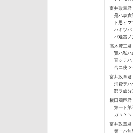
富井政章君
是ハ事實
ト思ヒマ
ハキツパ
バ適當ノ
高木豐三君
實ハ私ハ
直シテハ
合ニ使ツ
富井政章君
消費ヲハ
部ヲ處分
横田國臣君
第一ト第
ガヽヽヽ
富井政章君
第一ハ無