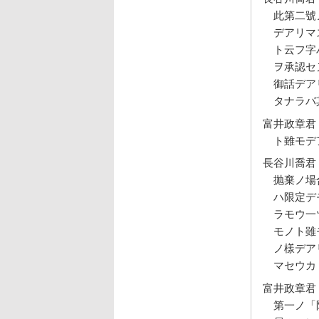
此第二號
デアリマ
ト云フ字
ヲ承認セ
御話デア
タナラバ
富井政章君
ト雖モデ
長谷川喬君
抛棄ノ場
ハ限定デ
ラモウ一
モノト雖
ノ樣デア
マセウカ
富井政章君
第一ノ「