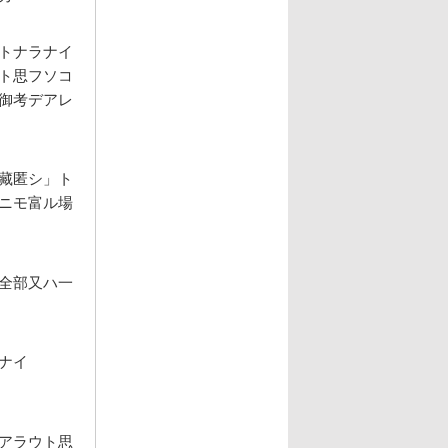
トナラナイ
ト思フソコ
御考デアレ
藏匿シ」ト
ニモ富ル場
全部又ハ一
ナイ
アラウト思