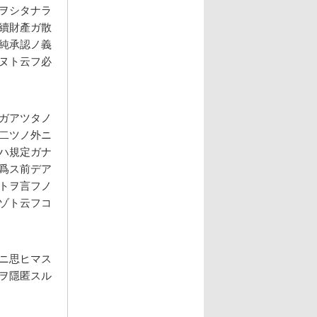
ヲシタナラ
續財產ガ散
純承認ノ義
ヌト云フ必
ガアツタノ
二ツノ外ニ
ハ規定ガナ
爲ス前デア
トヲ言フノ
ゾト云フコ
ニ思ヒマス
ヲ隱匿スル