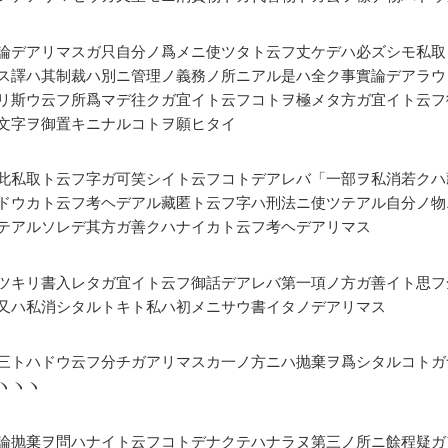
論デアリマスガ只自分ノ爲メニ使ツタト云フ丈ケデハ必ズシモ私取
ス譯ハ其制裁ハ別ニ管理ノ義務ノ所ニアル是ハ全ク事實論デアラウ
リ斯ウ云フ所爲マデ往クガ宜イト云フコトヲ極メタ方ガ宜イト云フ
文字ヲ御置キニナルコトヲ願ヒタイ
此私取ト云フ字ガ可笑シイト云フコトデアレバ「一部ヲ私消若クハ
ドウカト云フ考ヘデアル藏匿ト云フ字ハ刑法ニ使ツテアル自分ノ物
テアルソレデ其方ガ善クハナイカト云フ考ヘデアリマス
ツキリ書入レタガ宜イト云フ御話デアレバ第一項ノ方ガ善イト思フ
又ハ私消シタルトキト私ハ初メニサウ書イタノデアリマス
三トハドウ云フ分チガアリマスカ一ノ方ニハ抛棄ヲ爲シタルコトガ
ヽヽヽ
論抛棄ヲ問ハナイト云フコトデナクテハナラヌ第三ノ所ニ餘程疑ガ