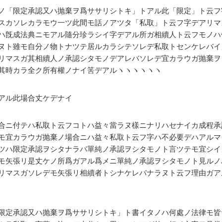
ノ「限定承認又ハ抛棄ヲ爲ササリシトキ」トアル此「限定」ト云フ
スカソレカラモウ一ツ此間モ話ノアツタ「私取」ト云フ字デアリマ
ハ旣成法典ニモアル隨分珍ラシイ字デアル所ガ相續人ト云フモノハ
ヌト雖モ自分ノ物トナツテ居ルカラシテソレデ私取トセンケレバイ
リマスガ其相續人ノ承認シタモノデアレバソレデ宜カラウガ抛棄ヲ
其時カラ全ク所有權ノナイ筈デアルヽヽヽヽヽヽ
アル此場合丈ケデナイ
合ニ付テハ私取ト云フコトハ益々當ラヌ樣ニナリハセナイカ成程承
モ宜カラウガ抛棄ノ場合ニハ益々私取ト云フ字ハ不必要デハアルマ
ツハ限定承認ヲシタナラバ單純ノ承認ヲシタモノト言ツテモ宜シイ
モ矢張リ是丈ケノ所爲ガアル爲メニ單純ノ承認ヲシタモノト見ルノ
リマスガソレデモ矢張リ相續者トシナケレバナラヌト云フ理由ガア
限定承認又ハ抛棄ヲ爲ササリシトキ」ト書イタノハ何處ノ法律モ皆