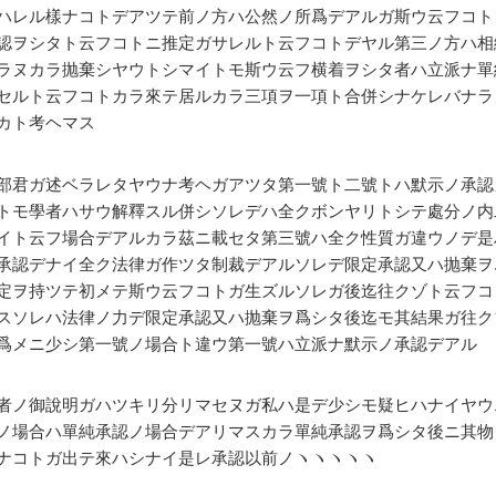
ハレル樣ナコトデアツテ前ノ方ハ公然ノ所爲デアルガ斯ウ云フコト
認ヲシタト云フコトニ推定ガサレルト云フコトデヤル第三ノ方ハ相
ラヌカラ抛棄シヤウトシマイトモ斯ウ云フ横着ヲシタ者ハ立派ナ單
セルト云フコトカラ來テ居ルカラ三項ヲ一項ト合併シナケレバナラ
カト考ヘマス
部君ガ述ベラレタヤウナ考ヘガアツタ第一號ト二號トハ默示ノ承認
トモ學者ハサウ解釋スル併シソレデハ全クボンヤリトシテ處分ノ内
イト云フ場合デアルカラ茲ニ載セタ第三號ハ全ク性質ガ違ウノデ是
承認デナイ全ク法律ガ作ツタ制裁デアルソレデ限定承認又ハ抛棄ヲ
定ヲ持ツテ初メテ斯ウ云フコトガ生ズルソレガ後迄往クゾト云フコ
スソレハ法律ノ力デ限定承認又ハ抛棄ヲ爲シタ後迄モ其結果ガ往ク
爲メニ少シ第一號ノ場合ト違ウ第一號ハ立派ナ默示ノ承認デアル
者ノ御說明ガハツキリ分リマセヌガ私ハ是デ少シモ疑ヒハナイヤウ
ノ場合ハ單純承認ノ場合デアリマスカラ單純承認ヲ爲シタ後ニ其物
ナコトガ出テ來ハシナイ是レ承認以前ノヽヽヽヽヽ