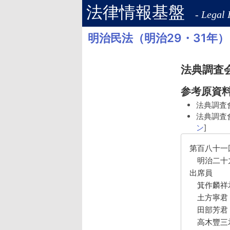
法律情報基盤
- Legal 
明治民法（明治29・31年）
法典調査会
参考原資
法典調査
法典調査
ン
]
第百八十一
明治二十
出席員
箕作麟祥
土方寧君
田部芳君
高木豐三