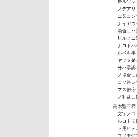
居ルソレ
ノデアリ
ニ又コン
ナイヤウ
場合ニハ
居ルノニ
ナコトハ
ルベキ事
ヤツタ是
分ハ承認
ノ場合ニ
コソ是レ
マス假令
ノ利益ニ
高木豐三君
文字ノコ
ルコトモ
ヲ用ヒテ
フノモ何