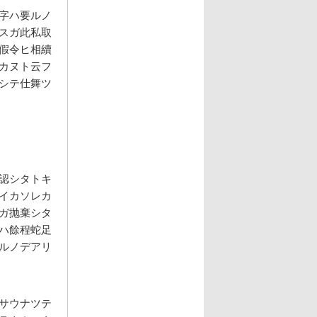
字ハ要ルノ
スガ此私取
假令ヒ相續
カヌト云フ
シテ仕舞ツ
認シタトキ
イカソレカ
ガ抛棄シタ
ハ餘程蛇足
ルノデアリ
サウナツテ