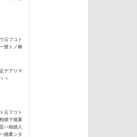
ウ云フコト
一號トノ權
定デアリマ
ヽヽ
ト云フコト
相續ヲ抛棄
是ハ相續人
ハ抛棄シタ