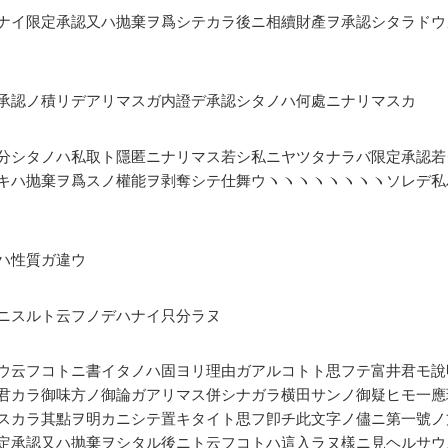
ナイ限定承認又ハ抛棄ヲ爲シテカラ後ニ相續財產ヲ承認シタラドウ
承認ノ積リデアリマスガ内證デ承認シタノハ何處ニナリマスカ
分シタノハ私取ト隱匿ニナリマス若シ私ニヤツタナラバ限定承認若
キハ抛棄ヲ爲スノ權能ヲ剥奪シテ仕舞ウヽヽヽヽヽヽヽヽソレデ私
ハ性質ガ違ウ
ニスルト云フノデハナイ只分ラヌ
ウ云フコトニ書イタノハ固ヨリ理由ガアルコトト思フテ富井君モ說
君カラ御味方ノ御論ガアリマス併シナガラ横田サンノ御疑ヒモ一應
スカラ其點ヲ明カニシテ置キタイト思フ卽チ此文字ノ儘ニ第一號ノ
定承認又ハ抛棄ヲシタル後ニト云フコトハ這入ラヌ樣ニ見ヘルサウ