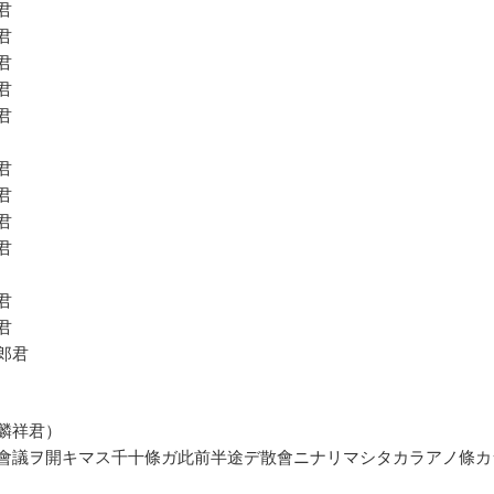
君
君
君
君
君
君
君
君
君
君
君
郎君
麟祥君）
會議ヲ開キマス千十條ガ此前半途デ散會ニナリマシタカラアノ條カ