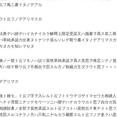
云フ風ニ書イタノデアル
ウト云フノデアリマスカ
法典デハ跡デハイカナイカラ解釋上限定受諾又ハ抛棄ヲ爲ス前ニ斯
バ單純承認ガ出來ヌトナツテ居ルソレデ斯ウ書イタノデアリマスガ
カヌカモ知レマセヌ
條ノ一號ト云フモノハ詰リ當然單純承認ヲ爲ス意思ヲ推定シテノ規
方ハ却テ斯ウ云フ不都合ヲ罰スル方ノ制裁ガ主ダラウト思フヽヽヽ
デアリマス
後ト雖モ」ト云フ字ヲ入レルト云フトドウデゴザイマセウカ相續人
ヘナイ理窟ニナツテモウ一ツニハ變デハナカラウカト思フ自分ガ其
相續財產ノ全部ヲ當然承認スルト云フコトハ當然出テ來ナイト思フ
然罰スルコチラノ方ハ只私ニヤルカラ藏匿スルト云フノデ多クハ是