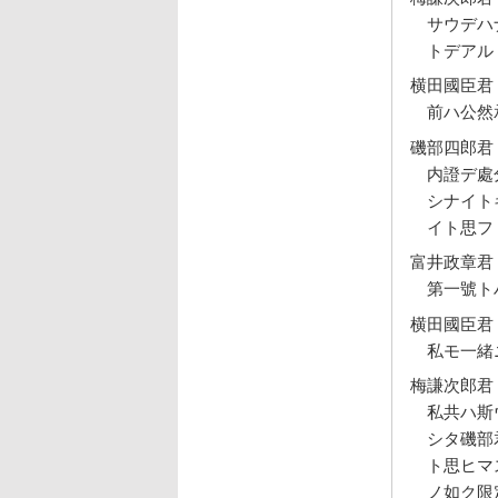
サウデハ
トデアル
横田國臣君
前ハ公然
磯部四郎君
内證デ處
シナイト
イト思フ
富井政章君
第一號ト
横田國臣君
私モ一緒
梅謙次郎君
私共ハ斯
シタ磯部
ト思ヒマ
ノ如ク限