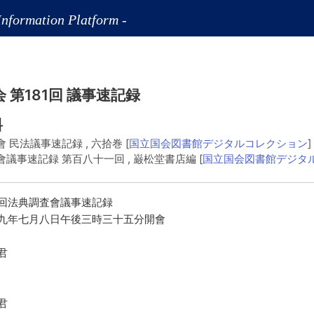
Information Platform -
 第181回 議事速記録
料
會 民法議事速記録
, 六拾巻
[
国立国会図書館デジタルコレクション
]
會議事速記録 第百八十一回
, 巌松堂書店編
[
国立国会図書館デジタ
回法典調査會議事速記録
九年七月八日午後三時三十五分開會
君
君