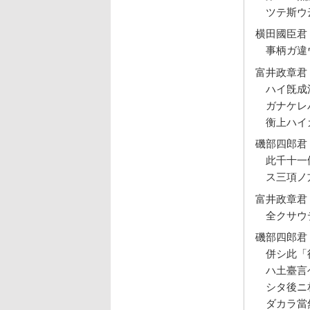
ツテ斯ウ
横田國臣君
事柄ガ違
富井政章君
ハイ旣成
ガナケレ
衡上ハイ
磯部四郎君
此千十一
ス三項ノ
富井政章君
全クサウ
磯部四郎君
併シ此「
ハ土臺言
シタ後ニ
ダカラ當