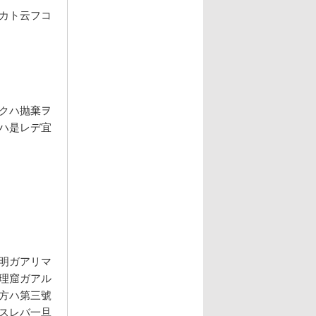
カト云フコ
クハ抛棄ヲ
ハ是レデ宜
明ガアリマ
理窟ガアル
方ハ第三號
スレバ一旦