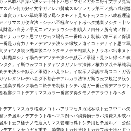
カラ私取ハ言葉ハ決シテ十分トハ思ヒマセヌガ外ニ好イ文字ヲ見當
マス若シ何カ好イ文字ガアレバ贊成スルソレカラ第三ノ點ハ成程抛
ナ事實ガアレバ單純承認ヲ爲シタモノト見ルト云フコトハ成程理論
デアリマスガ便宜法トシテハ至極宜シイト考ヘタ抛棄ヲシタト申シ
其財產ハ自分ノ手元ニアツテサウシテ相續人ノ自分ノ所有物ノ樣ナ
違ヒナカラウト思フサウ云フ場合ニ一番確カナ制裁ハ第三者ノ保護
一番是ガ有力ナモノデアツテ決シテ縁故ノ遠イコトデナイト思フ單
實ヲヤツタ幾ラ抛棄後ニヤツタモノデモ相續人トナラネバ出來ヌト
ハ其抛棄シナイ場合デアツテモ決シテ默示ノ承認ト見ラレ得ベキ事
シタクナイ斯ウ云フコトヲヤツタガソレヲ法律ノ權力ヲ以テ單純承
於テモ決シテ默示ノ承認トハ見ラレナイ默示ノ承認ヲ爲スコトガ否
ガヤレヌソレデハ甚ダ不都合デアルカラ法律ガ斯ウ云フ規定ヲ設ケ
ヒ抛棄ヲ爲シタ場合ニ於テモ制裁トシテハ是ガ一番正當デアラウト
餘程響クコトデアリマスカラ一番當ヲ得タモノデアラウト考ヘタ
トデアリマスカラ格別ノコトハアリマセヌガ此私取ト云フ中ニハ矢
籠ツテ居ルノデアラウト考ヘマス例ヘバ消費物ナラバ消費スル或ハ
居ルト云フ樣ナノモ這入リマス管理行爲トシテ用ヒテ居ルノニ公然
ンデアリマセウガ又重モニ消費物トカ代替物トカ云フ樣ナ物ハドウ