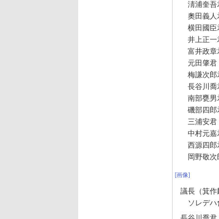
淸浦奎吾
奧田義人
横田國臣
井上正一
富井政章
元田肇君
梅謙次郎
長谷川喬
南部甕男
磯部四郎
三浦安君
中村元嘉
西源四郎
岡野敬次
[画像]
議長（箕作
ソレデハ
長谷川喬君