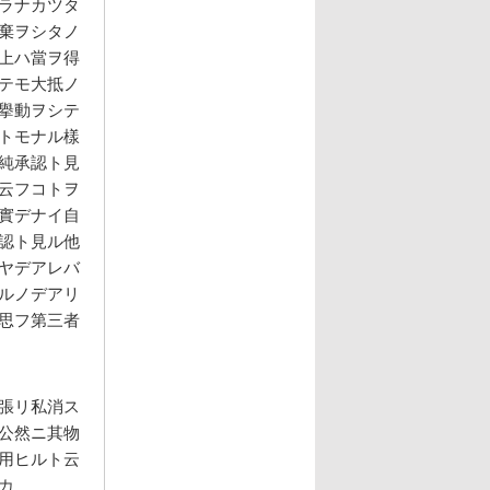
ラナカツタ
棄ヲシタノ
上ハ當ヲ得
テモ大抵ノ
擧動ヲシテ
トモナル樣
純承認ト見
云フコトヲ
實デナイ自
認ト見ル他
ヤデアレバ
ルノデアリ
思フ第三者
張リ私消ス
公然ニ其物
用ヒルト云
カ