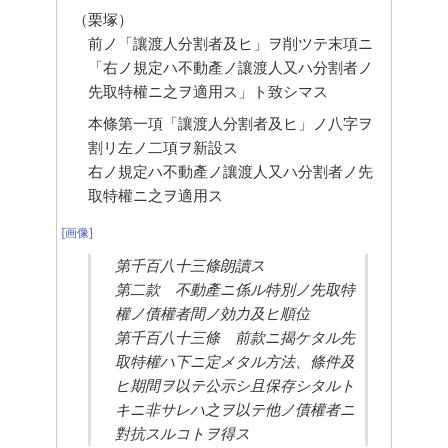
（栗塚）
前ノ「讓渡人分割者及ヒ」ヲ削ツテ末項ニ
「右ノ規定ハ不動產ノ讓渡人又ハ分割者ノ
先取特權ニ之ヲ適用ス」ト致シマス
本條第一項「讓渡人分割者及ヒ」ノ八字ヲ
割リ左ノ二項ヲ新設ス
右ノ規定ハ不動產ノ讓渡人又ハ分割者ノ先
取特權ニ之ヲ適用ス
[画像]
第千百八十三條朗讀ス
第二款　不動產ニ係ル特別ノ先取特
權ノ債權者間ノ効力及ヒ順位
第千百八十三條　前款ニ揭ケタル先
取特權ハ下ニ定メタル方法、條件及
ヒ期間ヲ以テ公示シ且保存シタルト
キニ非サレハ之ヲ以テ他ノ債權者ニ
對抗スルコトヲ得ス