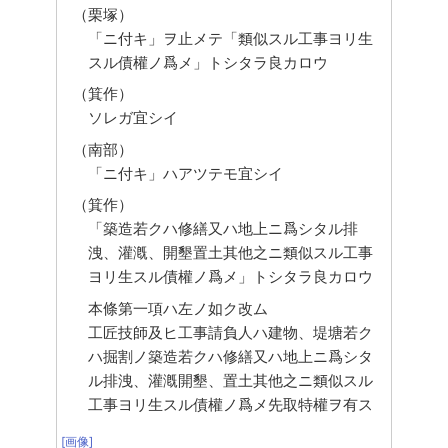
（栗塚）
「ニ付キ」ヲ止メテ「類似スル工事ヨリ生
スル債權ノ爲メ」トシタラ良カロウ
（箕作）
ソレガ宜シイ
（南部）
「ニ付キ」ハアツテモ宜シイ
（箕作）
「築造若クハ修繕又ハ地上ニ爲シタル排
洩、灌漑、開墾置土其他之ニ類似スル工事
ヨリ生スル債權ノ爲メ」トシタラ良カロウ
本條第一項ハ左ノ如ク改ム
工匠技師及ヒ工事請負人ハ建物、堤塘若ク
ハ掘割ノ築造若クハ修繕又ハ地上ニ爲シタ
ル排洩、灌漑開墾、置土其他之ニ類似スル
工事ヨリ生スル債權ノ爲メ先取特權ヲ有ス
[画像]