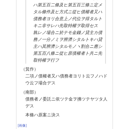
ハ第五百二條及ヒ第五百三條ニ定メ
タル條件及ヒ方式ニ從ヒ債權者又ハ
債務者ヨリ合意上ノ代位ヲ得タルト
キニ非サレハ先取特權ヲ取得セス
孰レノ場合ニ於テモ金錢ノ貸主カ債
務ノ一分ノミヲ辨濟シタルトキハ貸
主ハ其辨濟シタルモノヽ割合ニ應シ
第五百八條ニ從ヒ原債權者ト共ニ先
取特權ヲ行フ
（箕作）
二項ノ債權者又ハ債務者ヨリト云フノハド
ウ云フ場合デス
（南部）
債務者ノ委託ニ依ツテ金ヲ拂ツテヤツタ人
デス
本條ハ原案ニ決ス
[画像]