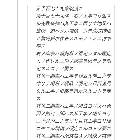
第千百七十九條朗讀ス
第千百七十九條　右ノ工事ヨリ生ス
ル先取特權ハ其工事ニ因リ土地又ハ
建物ニ加ヘタル增價ニシテ先取特權
ノ當時猶ホ存在スルモノヽミニ付キ
存ス
右ノ增價ハ裁判所ノ選定シタル鑑定
人ノ作レル三箇ノ調書ヲ以テ之ヲ明
定スルコトヲ要ス
其第一調書ハ工事ヲ始ムル前ニ之ヲ
作リテ場所ノ現狀ヲ明定シ且目論見
タル工事ノ槪略ヲ指示スルコトヲ要
ス
其第二調書ハ工事ノ竣成ヨリ又ハ原
因ノ如何ヲ問ハス其工事ノ絕止ヨリ
三个月內ニ之ヲ作リ且其工事ヨリ現
ニ生スル增價ヲ明定スルコトヲ要ス
其第三調書ハ配當加入ノ請求ノ當時