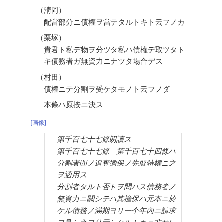
（淸岡）
配當部分ニ債權ヲ當テタルトキト云フノカ
（栗塚）
貴君ト私デ物ヲ分ツタ私ハ債權デ取ツタト
キ債務者ガ無資力ニナツタ場合デス
（村田）
債權ニテ分割ヲ受ケタモノト云フノダ
本條ハ原按ニ決ス
[画像]
第千百七十七條朗讀ス
第千百七十七條　第千百七十四條ハ
分割者間ノ追奪擔保ノ先取特權ニ之
ヲ適用ス
分割者タルト否トヲ問ハス債務者ノ
無資力ニ關シテハ其擔保ハ元本ニ於
ケル債務ノ滿期ヨリ一个年內ニ請求