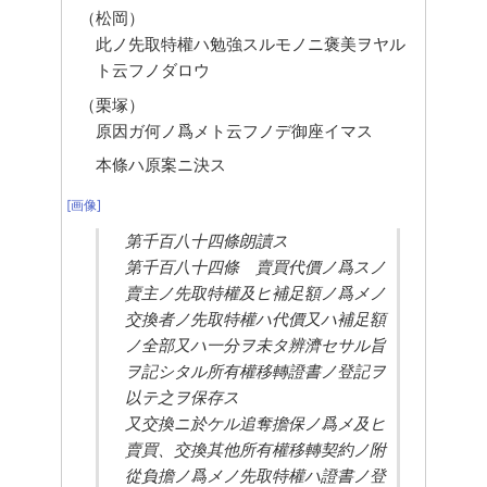
（松岡）
此ノ先取特權ハ勉強スルモノニ褒美ヲヤル
ト云フノダロウ
（栗塚）
原因ガ何ノ爲メト云フノデ御座イマス
本條ハ原案ニ決ス
[画像]
第千百八十四條朗讀ス
第千百八十四條　賣買代價ノ爲スノ
賣主ノ先取特權及ヒ補足額ノ爲メノ
交換者ノ先取特權ハ代價又ハ補足額
ノ全部又ハ一分ヲ未タ辨濟セサル旨
ヲ記シタル所有權移轉證書ノ登記ヲ
以テ之ヲ保存ス
又交換ニ於ケル追奪擔保ノ爲メ及ヒ
賣買、交換其他所有權移轉契約ノ附
從負擔ノ爲メノ先取特權ハ證書ノ登