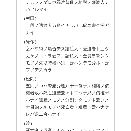
テ云フノダロウ尋常普通ノ相對ノ讓渡人デ
ハアルマイ
（村田）
一般ノ讓渡人ガ良イナラバ此處ニ書ク筈ガ
ナイ
（箕作）
之ハ單純ノ場合デス讓渡人ト受遺者ト三ツ
丈ケノコトヲ云フ、請負人ト金員ヲ貸シタ
モノノ先取特權ハ別ニ云ハンデモ分ルト云
フノデスカラ
（松岡）
五則ノ中ハ資產分離八十一條デス相續ノ債
權者或ハ死亡遺產云々トアツテ只ノ債權デ
ハナイ遺產ノモノノ分割シタモノト云フノ
デ目的タルモノハ死亡者ノ遺產ト云ハナケ
レバ題ニ合ハナイ
（渡）
死亡者ノ遺產デナケレバナラント云フノハ