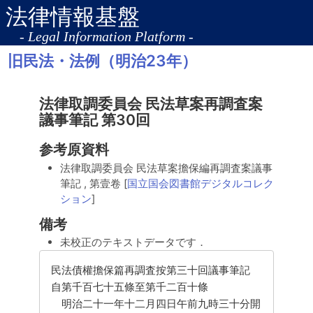
法律情報基盤
- Legal Information Platform -
旧民法・法例（明治23年）
法律取調委員会 民法草案再調査案
議事筆記 第30回
参考原資料
法律取調委員会 民法草案擔保編再調査案議事
筆記
, 第壹卷
[
国立国会図書館デジタルコレク
ション
]
備考
未校正のテキストデータです．
民法債權擔保篇再調査按第三十回議事筆記
自第千百七十五條至第千二百十條
明治二十一年十二月四日午前九時三十分開