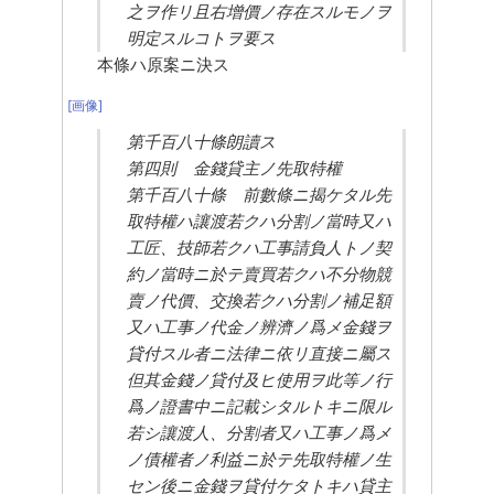
之ヲ作リ且右增價ノ存在スルモノヲ
明定スルコトヲ要ス
本條ハ原案ニ決ス
[画像]
第千百八十條朗讀ス
第四則　金錢貸主ノ先取特權
第千百八十條　前數條ニ揭ケタル先
取特權ハ讓渡若クハ分割ノ當時又ハ
工匠、技師若クハ工事請負人トノ契
約ノ當時ニ於テ賣買若クハ不分物競
賣ノ代價、交換若クハ分割ノ補足額
又ハ工事ノ代金ノ辨濟ノ爲メ金錢ヲ
貸付スル者ニ法律ニ依リ直接ニ屬ス
但其金錢ノ貸付及ヒ使用ヲ此等ノ行
爲ノ證書中ニ記載シタルトキニ限ル
若シ讓渡人、分割者又ハ工事ノ爲メ
ノ債權者ノ利益ニ於テ先取特權ノ生
セン後ニ金錢ヲ貸付ケタトキハ貸主