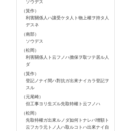
ソウデス
（箕作）
利害關係人ハ讓受ケタ人ト物上權ヲ持タ人
デスネ
（南部）
ソウデス
（松岡）
利害關係人ト云フノハ擔保ヲ取ツテ居ル人
ダ
（箕作）
登記ノナイ間ハ對抗ガ出來ナイカラ登記ヲ
スル
（元尾崎）
但工事ヨリ生ズル先取特權ト云フノハ
（松岡）
先取特權ガ出來ルノダ如何トナレバ增額ト
云フカラ元トノ人ハ取ルコトハ出來ナイ自