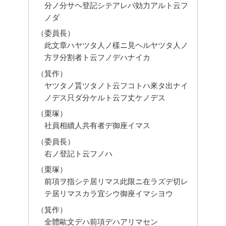
分ノ分サヘ登記シテアレバ効力アルト云フ
ノダ
（委員長）
此文章ハヤツタ人ノ樣ニ見ヘルヤツタ人ノ
方ヲ分割者ト云フノデハナイカ
（箕作）
ヤツタノ貰ツタノト云フコトハ來タ出ナイ
ノデス只ダ分ケルト云フ丈ケノデス
（栗塚）
社員相續人共有者デ御座イマス
（委員長）
右ノ登記ト云フノハ
（栗塚）
前項ヲ指シテ居リマス此限ニ在ラズデ切レ
テ居リマスカラ宜シウ御座イマシヨウ
（箕作）
全體歐文デハ前項デハアリマセン