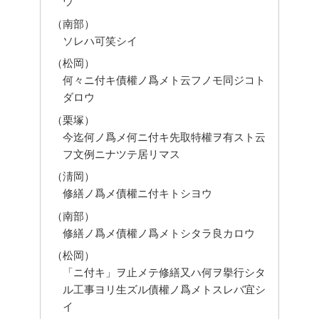
ウ
（南部）
ソレハ可笑シイ
（松岡）
何々ニ付キ債權ノ爲メト云フノモ同ジコト
ダロウ
（栗塚）
今迄何ノ爲メ何ニ付キ先取特權ヲ有スト云
フ文例ニナツテ居リマス
（淸岡）
修繕ノ爲メ債權ニ付キトシヨウ
（南部）
修繕ノ爲メ債權ノ爲メトシタラ良カロウ
（松岡）
「ニ付キ」ヲ止メテ修繕又ハ何ヲ擧行シタ
ル工事ヨリ生ズル債權ノ爲メトスレバ宜シ
イ