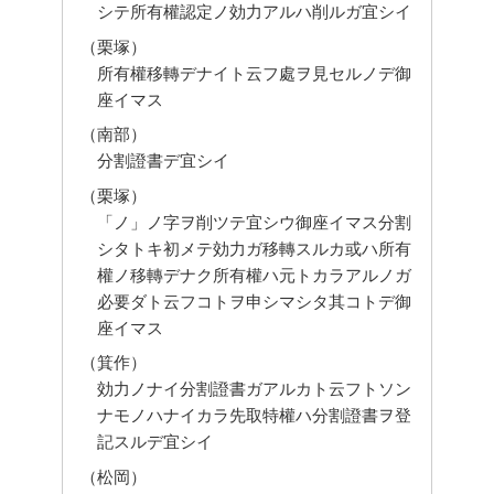
シテ所有權認定ノ効力アルハ削ルガ宜シイ
（栗塚）
所有權移轉デナイト云フ處ヲ見セルノデ御
座イマス
（南部）
分割證書デ宜シイ
（栗塚）
「ノ」ノ字ヲ削ツテ宜シウ御座イマス分割
シタトキ初メテ効力ガ移轉スルカ或ハ所有
權ノ移轉デナク所有權ハ元トカラアルノガ
必要ダト云フコトヲ申シマシタ其コトデ御
座イマス
（箕作）
効力ノナイ分割證書ガアルカト云フトソン
ナモノハナイカラ先取特權ハ分割證書ヲ登
記スルデ宜シイ
（松岡）