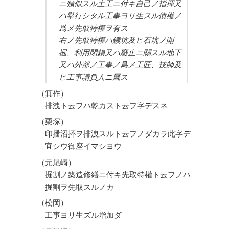
ニ類似スル土工ニ付キ自己ノ指揮又
ハ擧行シタル工事ヨリ生スル債權ノ
爲メ先取特權ヲ有ス
右ノ先取特權ハ鑛坑及ヒ石坑ノ開
掘、利用閉鎖又ハ廢止ニ關スル地下
又ハ外部ノ工事ノ爲メ工匠、技師及
ヒ工事請負人ニ屬ス
（箕作）
排洩ト云フハ乾カスト云フ字デスネ
（栗塚）
印播沼抔ヲ排洩スルト云フノダカラ此字デ
宜シウ御座イマシヨウ
（元尾崎）
掘割ノ築造修繕ニ付キ先取特權ト云フノハ
掘割ヲ先取スルノカ
（松岡）
工事ヨリ生ズル增加ダ