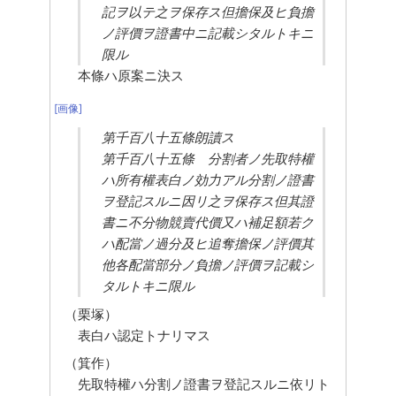
記ヲ以テ之ヲ保存ス但擔保及ヒ負擔
ノ評價ヲ證書中ニ記載シタルトキニ
限ル
本條ハ原案ニ決ス
[画像]
第千百八十五條朗讀ス
第千百八十五條　分割者ノ先取特權
ハ所有權表白ノ効力アル分割ノ證書
ヲ登記スルニ因リ之ヲ保存ス但其證
書ニ不分物競賣代價又ハ補足額若ク
ハ配當ノ過分及ヒ追奪擔保ノ評價其
他各配當部分ノ負擔ノ評價ヲ記載シ
タルトキニ限ル
（栗塚）
表白ハ認定トナリマス
（箕作）
先取特權ハ分割ノ證書ヲ登記スルニ依リト