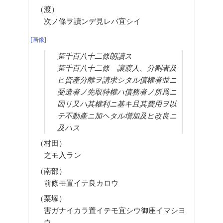
（渡）
次ノ條ヲ讀ンデ見レバ宜シイ
[画像]
第千百八十二條朗讀ス
第千百八十二條　讓渡人、分割者及
ヒ資產分離ヲ請求シタル債權者並ニ
受遺者ノ先取特權ハ債務者ノ所爲ニ
因リ又ハ其權利ニ基キ且其費用ヲ以
テ不動產ニ加ヘタル增加及ヒ改良ニ
及ハス
（村田）
之モ入ラン
（南部）
前條モ置イテ良カロウ
（栗塚）
害ガナイカラ置イテモ宜シウ御座イマシヨ
ウ