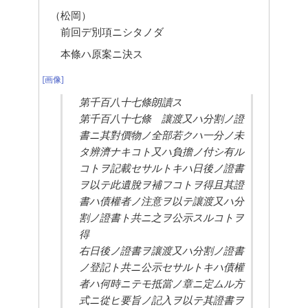
（松岡）
前回デ別項ニシタノダ
本條ハ原案ニ決ス
[画像]
第千百八十七條朗讀ス
第千百八十七條　讓渡又ハ分割ノ證
書ニ其對價物ノ全部若クハ一分ノ未
タ辨濟ナキコト又ハ負擔ノ付シ有ル
コトヲ記載セサルトキハ日後ノ證書
ヲ以テ此遺脫ヲ補フコトヲ得且其證
書ハ債權者ノ注意ヲ以テ讓渡又ハ分
割ノ證書ト共ニ之ヲ公示スルコトヲ
得
右日後ノ證書ヲ讓渡又ハ分割ノ證書
ノ登記ト共ニ公示セサルトキハ債權
者ハ何時ニテモ抵當ノ章ニ定ムル方
式ニ從ヒ要旨ノ記入ヲ以テ其證書ヲ