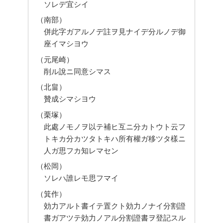
ソレデ宜シイ
（南部）
併此字ガアルノデ註ヲ見ナイデ分ルノデ御
座イマシヨウ
（元尾崎）
削ル說ニ同意シマス
（北畠）
贊成シマシヨウ
（栗塚）
此處ノモノヲ以テ補ヒ互ニ分カトウト云フ
トキカ分カツタトキハ所有權ガ移ツタ樣ニ
人ガ思フカ知レマセン
（松岡）
ソレハ誰レモ思フマイ
（箕作）
効力アルト書イテ置クト効力ノナイ分割證
書ガアツテ効力ノアル分割證書ヲ登記スル