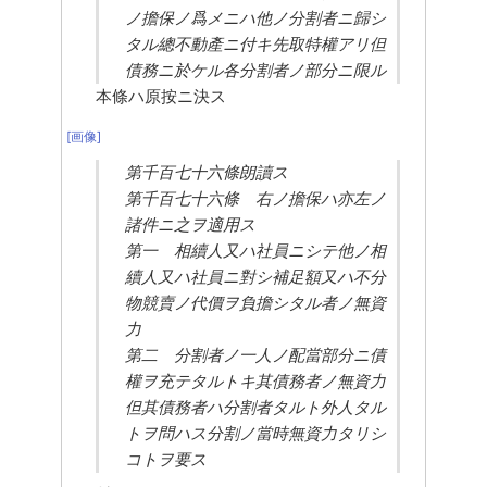
ノ擔保ノ爲メニハ他ノ分割者ニ歸シ
タル總不動產ニ付キ先取特權アリ但
債務ニ於ケル各分割者ノ部分ニ限ル
本條ハ原按ニ決ス
[画像]
第千百七十六條朗讀ス
第千百七十六條　右ノ擔保ハ亦左ノ
諸件ニ之ヲ適用ス
第一　相續人又ハ社員ニシテ他ノ相
續人又ハ社員ニ對シ補足額又ハ不分
物競賣ノ代價ヲ負擔シタル者ノ無資
力
第二　分割者ノ一人ノ配當部分ニ債
權ヲ充テタルトキ其債務者ノ無資力
但其債務者ハ分割者タルト外人タル
トヲ問ハス分割ノ當時無資力タリシ
コトヲ要ス