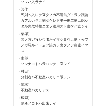
ソレハ入ラナイ
（箕作）
五則ヘ入レテ宜クノガ不適當ダト云フ議論
ガアルカラ五則ダケレドモ一則二則ニ記シ
タル先取特權ニ之ヲ適用スト書ケバ宜シイ
（栗塚）
其ノ方ガ宜シウ御座イマシヨウ五則ト云フ
ノガ惡ルイト云フ論カラ出タノデ御座イマ
ス
（南部）
ソンナコトハ云ハンデモ宜シイ
（村田）
分割者ハ不動產バカリニ限ラン
（栗塚）
不動產バカリデス
（松岡）
動產ノコトハ出來ナイ