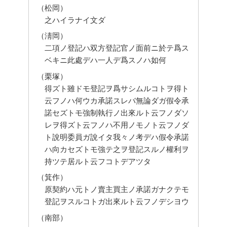
（松岡）
之ハイラナイ文ダ
（淸岡）
二項ノ登記ハ双方登記官ノ面前ニ於テ爲ス
ベキニ此處デハ一人デ爲スノハ如何
（栗塚）
得ズト雖ドモ登記ヲ爲サシムルコトヲ得ト
云フノハ何ウカ承諾スレバ無論ダガ假令承
諾セズトモ強制執行ノ出來ルト云フノダソ
レヲ得ズト云フノハ不用ノモノト云フノダ
ト說明委員ガ說イタ我々ノ考デハ假令承諾
ハ向カセズトモ強テ之ヲ登記スルノ權利ヲ
持ツテ居ルト云フコトデアツタ
（箕作）
原契約ハ元トノ賣主買主ノ承諾ガナクテモ
登記ヲスルコトガ出來ルト云フノデシヨウ
（南部）