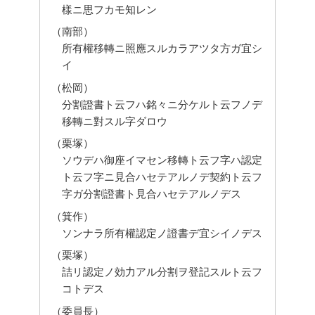
樣ニ思フカモ知レン
（南部）
所有權移轉ニ照應スルカラアツタ方ガ宜シ
イ
（松岡）
分割證書ト云フハ銘々ニ分ケルト云フノデ
移轉ニ對スル字ダロウ
（栗塚）
ソウデハ御座イマセン移轉ト云フ字ハ認定
ト云フ字ニ見合ハセテアルノデ契約ト云フ
字ガ分割證書ト見合ハセテアルノデス
（箕作）
ソンナラ所有權認定ノ證書デ宜シイノデス
（栗塚）
詰リ認定ノ効力アル分割ヲ登記スルト云フ
コトデス
（委員長）