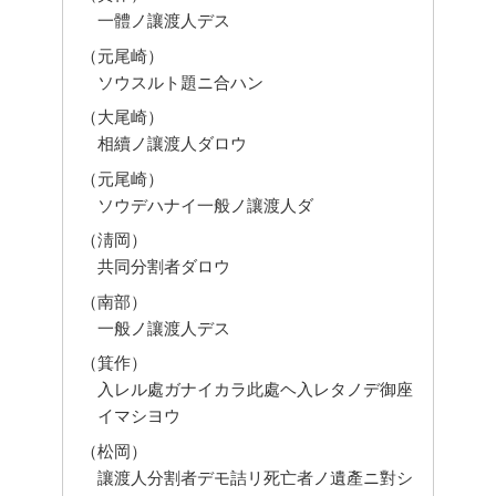
一體ノ讓渡人デス
（元尾崎）
ソウスルト題ニ合ハン
（大尾崎）
相續ノ讓渡人ダロウ
（元尾崎）
ソウデハナイ一般ノ讓渡人ダ
（淸岡）
共同分割者ダロウ
（南部）
一般ノ讓渡人デス
（箕作）
入レル處ガナイカラ此處ヘ入レタノデ御座
イマシヨウ
（松岡）
讓渡人分割者デモ詰リ死亡者ノ遺產ニ對シ