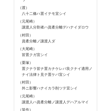
（渡）
八十二條ハ置イテモ宜シイ
（元尾崎）
讓渡人分割者ハ資產分離デハナイダロウ
（村田）
資產分離ノ讓渡人ダ
（大尾崎）
皆置クガ宜シイ
（栗塚）
置クナラ皆ナ置カナケレバ良クナイ適用ノ
ナイ法律ト見テ置ケバ宜シイ
（村田）
外ニ影響ハナイカラ削ツテ宜シイ
（元尾崎）
讓渡人ハ資產分離ノ讓渡人デハアルマイ
（箕作）