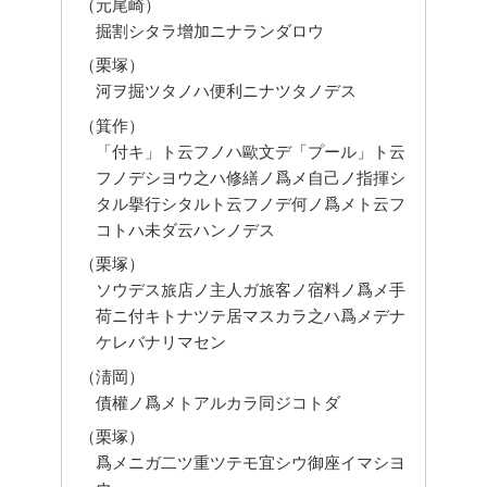
（元尾崎）
掘割シタラ增加ニナランダロウ
（栗塚）
河ヲ掘ツタノハ便利ニナツタノデス
（箕作）
「付キ」ト云フノハ歐文デ「プール」ト云
フノデシヨウ之ハ修繕ノ爲メ自己ノ指揮シ
タル擧行シタルト云フノデ何ノ爲メト云フ
コトハ未ダ云ハンノデス
（栗塚）
ソウデス旅店ノ主人ガ旅客ノ宿料ノ爲メ手
荷ニ付キトナツテ居マスカラ之ハ爲メデナ
ケレバナリマセン
（淸岡）
債權ノ爲メトアルカラ同ジコトダ
（栗塚）
爲メニガ二ツ重ツテモ宜シウ御座イマシヨ