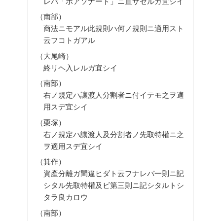
レバ「ボアソナード」ニ直サセルガ宜シイ
（南部）
商法ニモアル此規則ハ何ノ規則ニ適用スト
云フコトガアル
（大尾崎）
終リヘ入レルガ宜シイ
（南部）
右ノ規定ハ讓渡人分割者ニ付イテモ之ヲ適
用スデ宜シイ
（栗塚）
右ノ規定ハ讓渡人及分割者ノ先取特權ニ之
ヲ適用スデ宜シイ
（箕作）
資產分離ガ間違ヒダト云フナレバ一則ニ記
シタル先取特權及ビ第三則ニ記シタルトシ
タラ良カロウ
（南部）