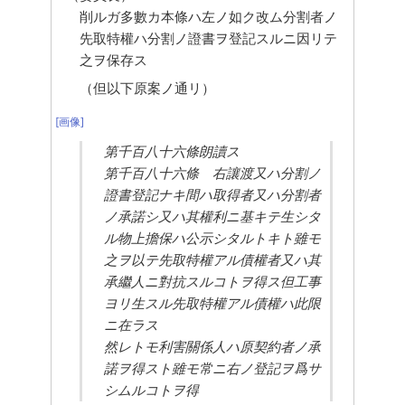
削ルガ多數カ本條ハ左ノ如ク改ム分割者ノ
先取特權ハ分割ノ證書ヲ登記スルニ因リテ
之ヲ保存ス
（但以下原案ノ通リ）
[画像]
第千百八十六條朗讀ス
第千百八十六條　右讓渡又ハ分割ノ
證書登記ナキ間ハ取得者又ハ分割者
ノ承諾シ又ハ其權利ニ基キテ生シタ
ル物上擔保ハ公示シタルトキト雖モ
之ヲ以テ先取特權アル債權者又ハ其
承繼人ニ對抗スルコトヲ得ス但工事
ヨリ生スル先取特權アル債權ハ此限
ニ在ラス
然レトモ利害關係人ハ原契約者ノ承
諾ヲ得スト雖モ常ニ右ノ登記ヲ爲サ
シムルコトヲ得