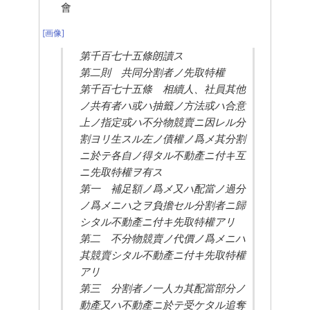
會
[画像]
第千百七十五條朗讀ス
第二則　共同分割者ノ先取特權
第千百七十五條　相續人、社員其他
ノ共有者ハ或ハ抽籤ノ方法或ハ合意
上ノ指定或ハ不分物競賣ニ因レル分
割ヨリ生スル左ノ債權ノ爲メ其分割
ニ於テ各自ノ得タル不動產ニ付キ互
ニ先取特權ヲ有ス
第一　補足額ノ爲メ又ハ配當ノ過分
ノ爲メニハ之ヲ負擔セル分割者ニ歸
シタル不動產ニ付キ先取特權アリ
第二　不分物競賣ノ代價ノ爲メニハ
其競賣シタル不動產ニ付キ先取特權
アリ
第三　分割者ノ一人カ其配當部分ノ
動產又ハ不動產ニ於テ受ケタル追奪