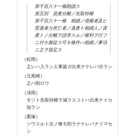
第千百八十一條朗讀ス
第五則　資產分離ノ先取特權
第千百八十一條　相續ノ債權者及ヒ
受遺者カ死亡者ノ遺產ト相續人ノ資
產トノ分離ヲ請求スルノ權利ヲ行フ
ニ付キ服從ス可キ條件ハ相續ノ事項
ニ之ヲ規定ス
（松岡）
之レハ入ラン人事篇ガ出來ナケレバ分ラン
（元尾崎）
之ハ削ロウ
（淸岡）
モツト先取特權ヲ減ラスコトハ出來ナイカ
知ラン
（栗塚）
ソウスルト次ノ條モ削ラナケレバナリマセ
ン