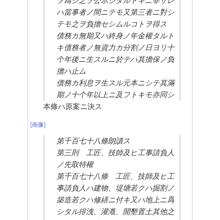
ヲ爲シ之ヲ公示シタルトキニ非サレ
ハ當事者ノ間ニテモ又第三者ニ對シ
テモ之ヲ負擔セシムルコトヲ得ス
債務カ無期又ハ終身ノ年金權タルト
キ債務者ノ無資力カ分割ノ日ヨリ十
个年後ニ生スルニ於テハ其擔保ノ負
擔ハ止ム
債務カ利息ヲ生スル元本ニシテ其滿
期ノ十个年以上ニ及フトキモ亦同シ
本條ハ原案ニ決ス
[画像]
第千百七十八條朗讀ス
第三則　工匠、技師及ヒ工事請負人
ノ先取特權
第千百七十八條　工匠、技師及ヒ工
事請負人ハ建物、堤塘若クハ掘割ノ
築造若クハ修繕ニ付キ又ハ地上ニ爲
シタル排洩、灌漑、開墾置土其他之