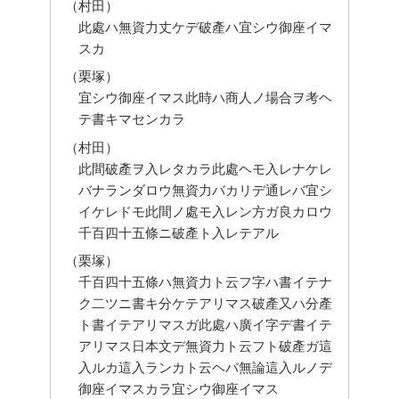
（村田）
此處ハ無資力丈ケデ破產ハ宜シウ御座イマ
スカ
（栗塚）
宜シウ御座イマス此時ハ商人ノ場合ヲ考ヘ
テ書キマセンカラ
（村田）
此間破產ヲ入レタカラ此處ヘモ入レナケレ
バナランダロウ無資力バカリデ通レバ宜シ
イケレドモ此間ノ處モ入レン方ガ良カロウ
千百四十五條ニ破產ト入レテアル
（栗塚）
千百四十五條ハ無資力ト云フ字ハ書イテナ
ク二ツニ書キ分ケテアリマス破產又ハ分產
ト書イテアリマスガ此處ハ廣イ字デ書イテ
アリマス日本文デ無資力ト云フト破產ガ這
入ルカ這入ランカト云ヘバ無論這入ルノデ
御座イマスカラ宜シウ御座イマス