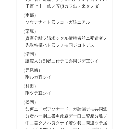
千百七十一條ノ五項カラ出テ來タノダ
（南部）
ソウデナイト云フコトガ註ニアル
（栗塚）
資產分離ヲ請求シタル債權者並ニ受遺者ノ
先取特權ハト云フノモ同ジコトデス
（淸岡）
讓渡人分割者ニ付テモ亦同ジデ宜シイ
（元尾崎）
削ルガ宜シイ
（村田）
削ツテ宜シイ
（松岡）
如何ニ「ボアソナード」ガ疎漏デモ共同派
分者ハ一則ニ書キ此處デ一口ニ資產分離ノ
中ニ書クノハ良クナイ若シ眞ニ間違ツテ居