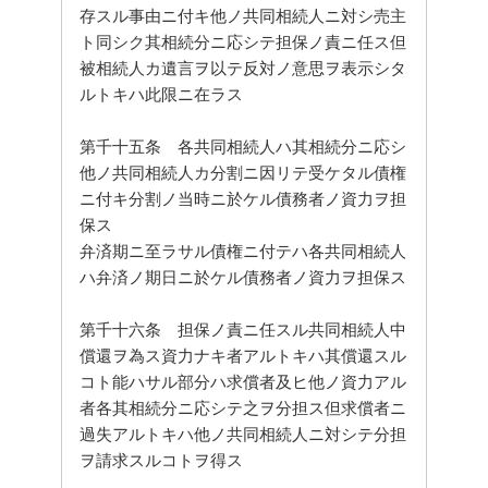
存スル事由ニ付キ他ノ共同相続人ニ対シ売主
ト同シク其相続分ニ応シテ担保ノ責ニ任ス但
被相続人カ遺言ヲ以テ反対ノ意思ヲ表示シタ
ルトキハ此限ニ在ラス

第千十五条　各共同相続人ハ其相続分ニ応シ
他ノ共同相続人カ分割ニ因リテ受ケタル債権
ニ付キ分割ノ当時ニ於ケル債務者ノ資力ヲ担
保ス

弁済期ニ至ラサル債権ニ付テハ各共同相続人
ハ弁済ノ期日ニ於ケル債務者ノ資力ヲ担保ス

第千十六条　担保ノ責ニ任スル共同相続人中
償還ヲ為ス資力ナキ者アルトキハ其償還スル
コト能ハサル部分ハ求償者及ヒ他ノ資力アル
者各其相続分ニ応シテ之ヲ分担ス但求償者ニ
過失アルトキハ他ノ共同相続人ニ対シテ分担