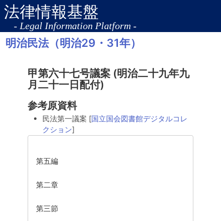
法律情報基盤
- Legal Information Platform -
明治民法（明治29・31年）
甲第六十七号議案 (明治二十九年九
月二十一日配付)
参考原資料
民法第一議案
[
国立国会図書館デジタルコレ
クション
]
第五編

第二章

第三節
