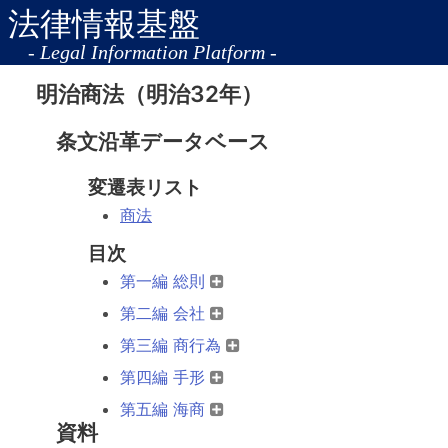
法律情報基盤
- Legal Information Platform -
明治商法（明治32年）
条文沿革データベース
変遷表リスト
商法
目次
第一編 総則
第二編 会社
第三編 商行為
第四編 手形
第五編 海商
資料