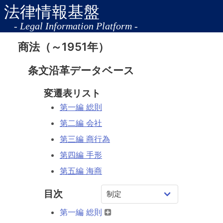
法律情報基盤
- Legal Information Platform -
商法（～1951年）
条文沿革データベース
変遷表リスト
第一編 総則
第二編 会社
第三編 商行為
第四編 手形
第五編 海商
目次
第一編 総則